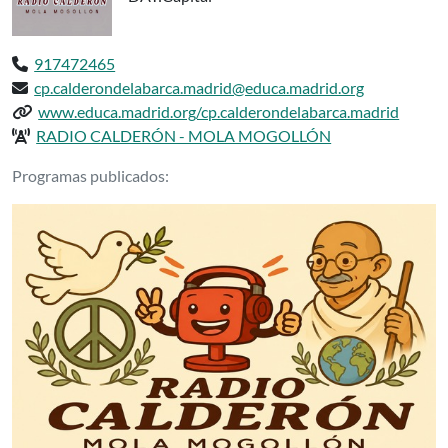
Teléfono:
917472465
Email:
cp.calderondelabarca.madrid@educa.madrid.org
Web del centro:
www.educa.madrid.org/cp.calderondelabarca.madrid
Radio del centro:
RADIO CALDERÓN - MOLA MOGOLLÓN
Podcasts delCP INF-PRI CALDERON DE
Programas publicados: