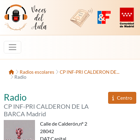
Saltar al contenido
Voces del Aula
Revista Digital de EducaMadrid
Plataforma de Innovac
Comunidad d
Inicio
Radios escolares
CP INF-PRI CALDERON DE...
Radio
«RADIO CALDERÓN - MOLA MO
del
Radio
Informaci
Centro
del
CP INF-PRI CALDERON DE LA
BARCA Madrid
Calle de Calderón,nº 2
28042
DAT
:Capital