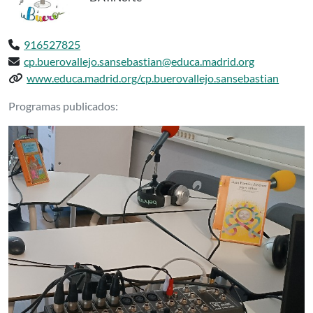
Teléfono:
916527825
Email:
cp.buerovallejo.sansebastian@educa.madrid.org
Web del centro:
www.educa.madrid.org/cp.buerovallejo.sansebastian
Podcasts delCP INF-PRI ANTONIO BUERO
Programas publicados: