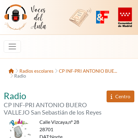
Saltar al contenido
Voces del Aula
Revista Digital de EducaMadrid
Plataforma de Innovac
Comunidad d
Inicio
Radios escolares
CP INF-PRI ANTONIO BUE...
Radio
«Radio Buero»,
del
Radio
Informaci
Centro
del
CP INF-PRI ANTONIO BUERO
VALLEJO San Sebastián de los Reyes
Calle Vizcaya,nº 28
28701
DAT
:Norte