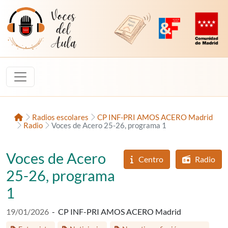
Saltar al contenido
Voces del Aula
Revista Digital de EducaMadrid
Plataforma de Innovac
Comunidad d
Inicio
Radios escolares
CP INF-PRI AMOS ACERO Madrid
Radio
Voces de Acero 25-26, programa 1
Voces de Acero
Centro
Radio
25-26, programa
1
Fecha de publicación:
19/01/2026
-
CP INF-PRI AMOS ACERO Madrid
Etiquetas:
Etap