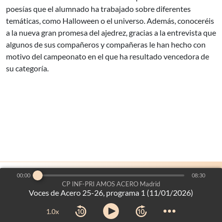
poesías que el alumnado ha trabajado sobre diferentes
temáticas, como Halloween o el universo. Además, conoceréis
a la nueva gran promesa del ajedrez, gracias a la entrevista que
algunos de sus compañeros y compañeras le han hecho con
motivo del campeonato en el que ha resultado vencedora de
su categoría.
00:00
08:30
es un proyecto de:
Voces del Aula
©2026
-
CP INF-PRI AMOS ACERO Madrid
Voces de Acero 25-26, programa 1 (11/01/2026)
Dirección General de Bilingüismo y Calidad de la Enseñanza
Consejería de Educación, Ciencia y Universidades
-
Comunidad
1.0x
de Madrid