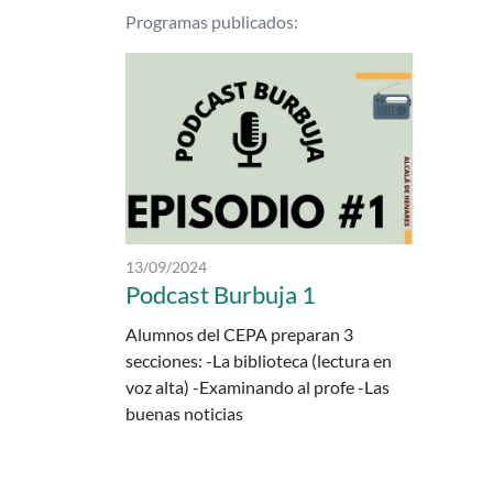
Podcasts delCEPAPUB D
Programas publicados:
Fecha de publicación:
13/09/2024
Podcast Burbuja 1
Alumnos del CEPA preparan 3
secciones: -La biblioteca (lectura en
voz alta) -Examinando al profe -Las
buenas noticias