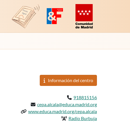
Revista Digital de EducaMadrid
Plataforma de Innovación y Formación
Comunidad de Madrid (Educac
Información del
centro
Teléfono:
918815156
Email:
cepa.alcala@educa.madrid.org
Web del centro:
www.educa.madrid.org/cepa.alcala
Radio del centro:
Radio Burbuja