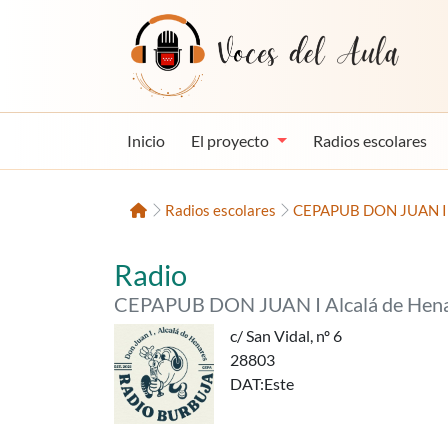
Saltar al contenido
Voces del Aula
Inicio
El proyecto
Radios escolares
Inicio
Radios escolares
CEPAPUB DON JUAN I A
«Radio Burbuja»,
del
Radio
CEPAPUB DON JUAN I Alcalá de Hen
c/ San Vidal, nº 6
28803
DAT
:Este