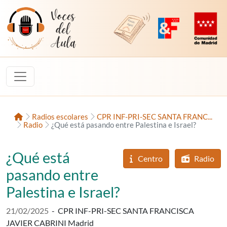
Saltar al contenido
Voces del Aula
Revista Digital de EducaMadrid
Plataforma de Innovac
Comunidad d
Inicio
Radios escolares
CPR INF-PRI-SEC SANTA FRANC...
Radio
¿Qué está pasando entre Palestina e Israel?
¿Qué está
Centro
Radio
pasando entre
Palestina e Israel?
Fecha de publicación:
21/02/2025
-
CPR INF-PRI-SEC SANTA FRANCISCA
JAVIER CABRINI Madrid