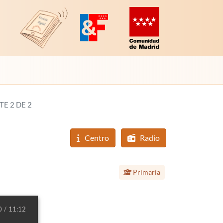
Revista Digital de EducaMadrid
Plataforma de Innovación y Formación
Comunidad de Madrid (Educac
TE 2 DE 2
Centro
Radio
Etapa educativa:
Primaria
0
11:12