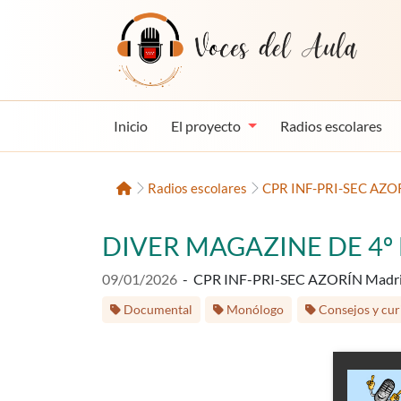
Saltar al contenido
Voces del Aula
Inicio
El proyecto
Radios escolares
Inicio
Radios escolares
CPR INF-PRI-SEC AZO
DIVER MAGAZINE DE 4º 
Fecha de publicación:
09/01/2026
-
CPR INF-PRI-SEC AZORÍN Madr
Etiquetas:
Documental
Monólogo
Consejos y cur