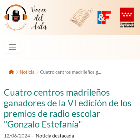
Saltar al contenido
Voces del Aula
Revista Digital de EducaMadrid
Plataforma de Innovac
Comunidad d
Inicio
Noticia
Cuatro centros madrileños g...
Cuatro centros madrileños
ganadores de la VI edición de los
premios de radio escolar
"Gonzalo Estefanía"
Fecha de publicación:
12/06/2024
-
Noticia destacada