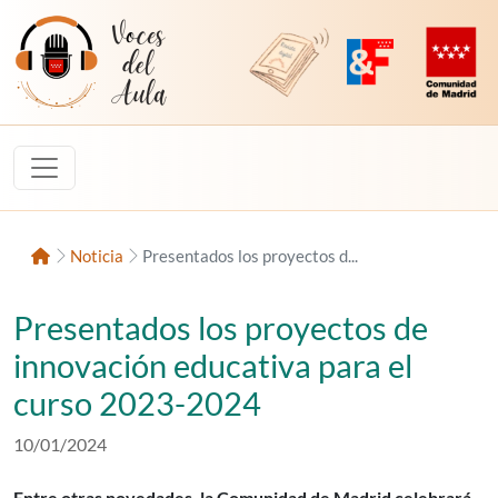
Saltar al contenido
Voces del Aula
Revista Digital de EducaMadrid
Plataforma de Innovac
Comunidad d
Inicio
Noticia
Presentados los proyectos d...
Presentados los proyectos de
innovación educativa para el
curso 2023-2024
Fecha de publicación:
10/01/2024
Entre otras novedades, la Comunidad de Madrid celebrará