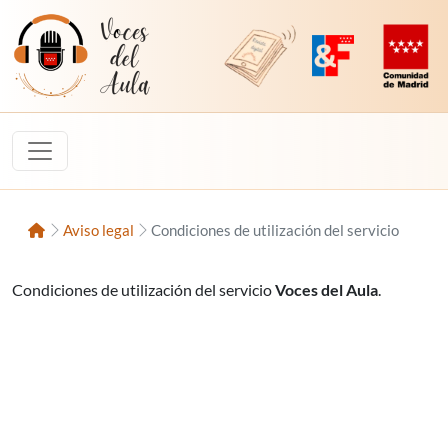
Saltar al contenido
Voces del Aula
Revista Digital de EducaMadrid
Plataforma de Innovac
Comunidad d
Inicio
Aviso legal
Condiciones de utilización del servicio
Condiciones de utilización del servicio
Voces del Aula
.