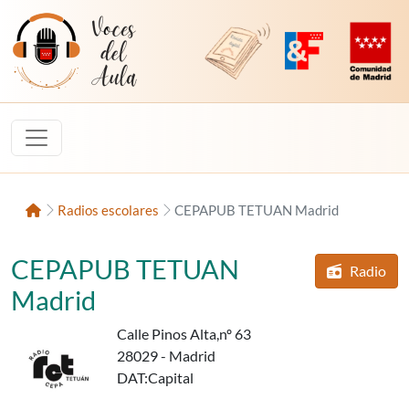
Saltar al contenido
Voces del Aula
Revista Digital de EducaMadrid
Plataforma de Innovac
Comunidad d
Inicio
Radios escolares
CEPAPUB TETUAN Madrid
CEPAPUB TETUAN
Radio
d
cen
Madrid
Calle Pinos Alta,nº 63
28029 - Madrid
DAT
:Capital